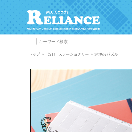
トップ
（ST） ステーショナリー
定規deパズル