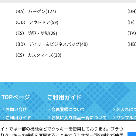
（BA） バーゲン
(127)
（DH
（OD） アウトドア
(59)
（I
（ES） 防犯・防災
(29)
（TA
（BD） デイリー＆ビジネスバッグ
(40)
（H
（CS） カスタマイズ
(18)
TOPページ
ご利用ガイド
お問い合せ
会員登録について
名入れに
ご利用ガイド
お気に入り商品一覧について
サンプル
サイトマップ
提案書について
会員情報
サイトでは一部の機能などでクッキーを使用しております。ブラウ
会社概要
製品について
会員登録
よりクッキーの機能を変更することもできますが一部の機能が使用