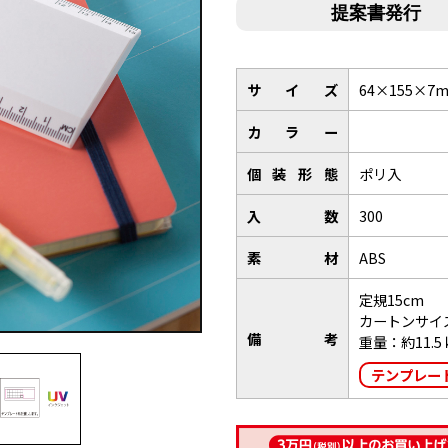
サイズ
64×155×7
カラー
個装形態
ポリ入
入数
300
素材
ABS
定規15cm
カートンサイズ
備考
重量：約11.5
テンプレー