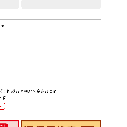
mm
：約 縦37×横37×高さ21ｃｍ
ｋｇ
ト