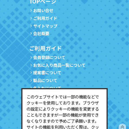
TOPページ
お問い合せ
ご利用ガイド
サイトマップ
会社概要
ご利用ガイド
会員登録について
お気に入り商品一覧について
提案書について
製品について
名入れについて
サンプルについて
このウェブサイトでは一部の機能などで
クッキーを使用しております。ブラウザ
会員情報の確認・変更について
の設定によりクッキーの機能を変更する
会員登録の停止について
こともできますが一部の機能が使用でき
なくなりますので予めご了承願います。
サービスのご利用
サイトの機能を利用いただく際は、クッ