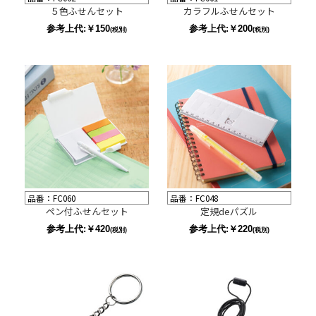
５色ふせんセット
カラフルふせんセット
参考上代:￥150
参考上代:￥200
(税別)
(税別)
品番：FC060
品番：FC048
ペン付ふせんセット
定規deパズル
参考上代:￥420
参考上代:￥220
(税別)
(税別)