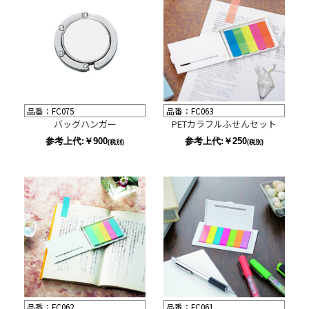
品番：FC075
品番：FC063
バッグハンガー
PETカラフルふせんセット
参考上代:￥900
参考上代:￥250
(税別)
(税別)
品番：FC062
品番：FC061