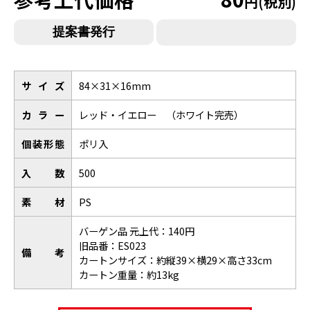
円(税別)
サイズ
84×31×16mm
カラー
レッド・イエロー （ホワイト完売）
個装形態
ポリ入
入数
500
素材
PS
バーゲン品 元上代：140円
旧品番：ES023
備考
カートンサイズ：約縦39×横29×高さ33cm
カートン重量：約13kg