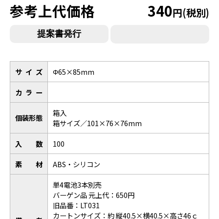
参考上代価格
340
円(税別)
サイズ
Φ65×85mm
カラー
箱入
個装形態
箱サイズ／101×76×76mm
入数
100
素材
ABS・シリコン
単4電池3本別売
バーゲン品 元上代：650円
旧品番：LT031
カートンサイズ：約 縦40.5×横40.5×高さ46ｃ