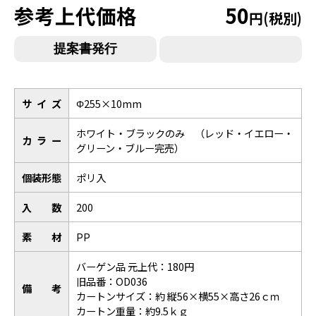
参考上代価格
50
円(税別)
サイズ
Φ255×10mm
ホワイト・ブラックのみ （レッド・イエロー・
カラー
グリーン・ブルー完売）
個装形態
ポリ入
入数
200
素材
PP
バーゲン品 元上代：180円
旧品番：OD036
備考
カートンサイズ：約 縦56×横55×高さ26ｃｍ
カートン重量：約9.5ｋｇ