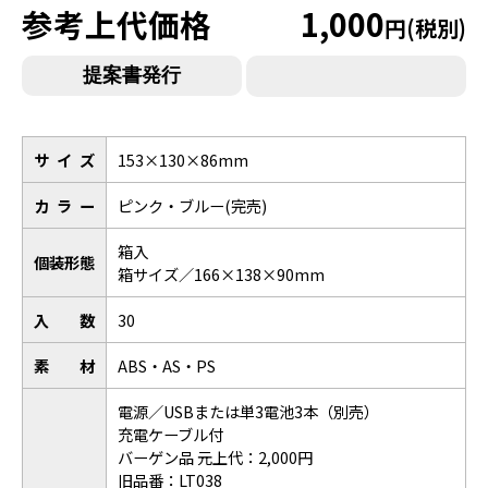
参考上代価格
1,000
円(税別)
サイズ
153×130×86mm
カラー
ピンク・ブルー(完売)
箱入
個装形態
箱サイズ／166×138×90mm
入数
30
素材
ABS・AS・PS
電源／USBまたは単3電池3本（別売）
充電ケーブル付
バーゲン品 元上代：2,000円
旧品番：LT038