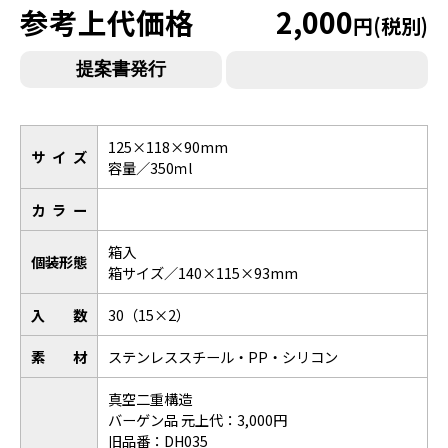
参考上代価格
2,000
円(税別)
125×118×90mm
サイズ
容量／350ｍl
カラー
箱入
個装形態
箱サイズ／140×115×93mm
入数
30（15×2）
素材
ステンレススチール・PP・シリコン
真空二重構造
バーゲン品 元上代：3,000円
旧品番：DH035