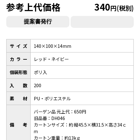
参考上代価格
340
円(税別)
サイズ
140×100×14mm
カラー
レッド・ネイビー
個装形態
ポリ入
入数
200
素材
PU・ポリエステル
バーゲン品 元上代：650円
旧品番：DH046
備考
カートンサイズ：約 縦45.5×横31.5×高さ34ｃ
ｍ
カートン重量：約13kｇ