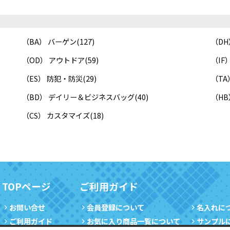
（BA） バーゲン
(127)
（DH
（OD） アウトドア
(59)
（I
（ES） 防犯・防災
(29)
（TA
（BD） デイリー＆ビジネスバッグ
(40)
（H
（CS） カスタマイズ
(18)
TOPページ
ご利用ガイド
お問い合せ
会員登録について
名入れに
ご利用ガイド
お気に入り商品一覧について
サンプル