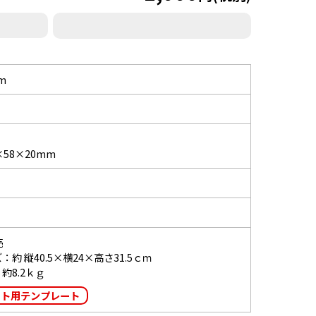
m
58×20mm
売
約 縦40.5×横24×高さ31.5ｃｍ
約8.2ｋｇ
ット用テンプレート