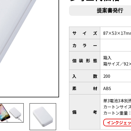
サイズ
87×53×17m
カラー
箱入
個装形態
箱サイズ／92×
入数
200
素材
ABS
単3電池3本別
カートンサイズ：
備考
カートン重量：
インクジェ