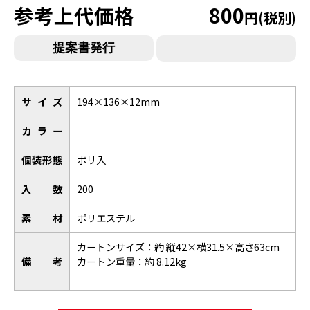
参考上代価格
800
円(税別)
サイズ
194×136×12mm
カラー
個装形態
ポリ入
入数
200
素材
ポリエステル
カートンサイズ：約 縦42×横31.5×高さ63cm
備考
カートン重量：約 8.12kg