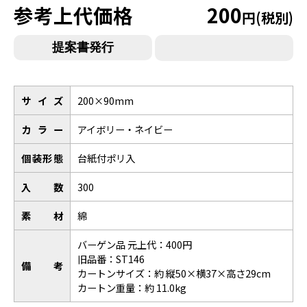
参考上代価格
200
円(税別)
サイズ
200×90mm
カラー
アイボリー・ネイビー
個装形態
台紙付ポリ入
入数
300
素材
綿
バーゲン品 元上代：400円
旧品番：ST146
備考
カートンサイズ：約 縦50×横37×高さ29cm
カートン重量：約 11.0kg