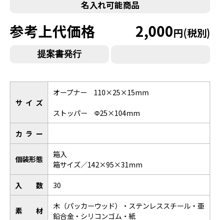
名入れ可能商品
参考上代価格
2,000
円(税別)
オープナー 110×25×15mm
サイズ
ストッパー Φ25×104mm
カラー
箱入
個装形態
箱サイズ／142×95×31mm
入数
30
木（パッカーウッド）・ステンレススチール・亜
素材
鉛合金・シリコンゴム・紙