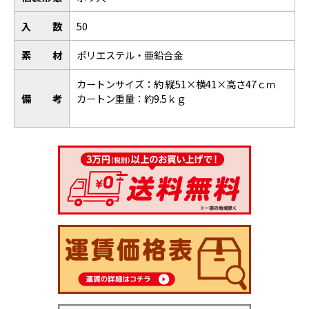
入数
50
素材
ポリエステル・亜鉛合金
カートンサイズ：約 縦51×横41×高さ47ｃｍ
備考
カートン重量：約9.5ｋｇ