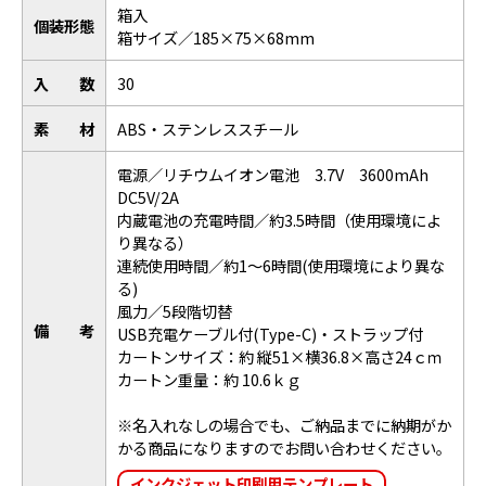
箱入
個装形態
箱サイズ／185×75×68mm
入数
30
素材
ABS・ステンレススチール
電源／リチウムイオン電池 3.7V 3600mAh
DC5V/2A
内蔵電池の充電時間／約3.5時間（使用環境によ
り異なる）
連続使用時間／約1～6時間(使用環境により異な
る)
風力／5段階切替
備考
USB充電ケーブル付(Type-C)・ストラップ付
カートンサイズ：約 縦51×横36.8×高さ24ｃｍ
カートン重量：約 10.6ｋｇ
※
名入れなしの場合でも、ご納品までに納期がか
かる商品になりますのでお問い合わせください。
インクジェット印刷用テンプレート