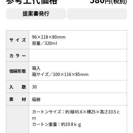
円(税別)
96×118×80mm
サイズ
容量／320ｍl
カラー
箱入
個装形態
箱サイズ／100×116×85mm
入数
30
素材
磁器
カートンサイズ：約 縦45.6×横25×高さ33.5ｃ
ｍ
カートン重量：約10.8ｋｇ