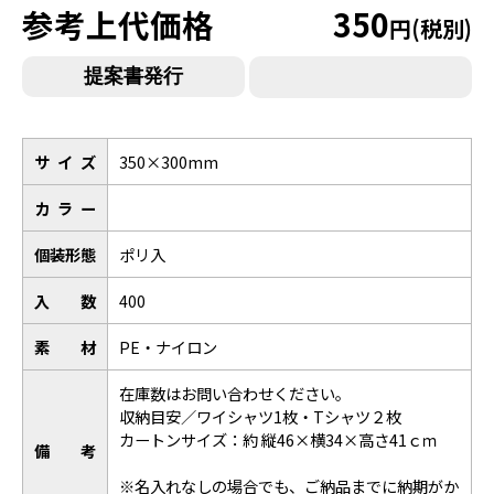
参考上代価格
350
円(税別)
サイズ
350×300mm
カラー
個装形態
ポリ入
入数
400
素材
PE・ナイロン
在庫数はお問い合わせください。
収納目安／ワイシャツ1枚・Tシャツ２枚
カートンサイズ：約 縦46×横34×高さ41ｃｍ
備考
※
名入れなしの場合でも、ご納品までに納期がか