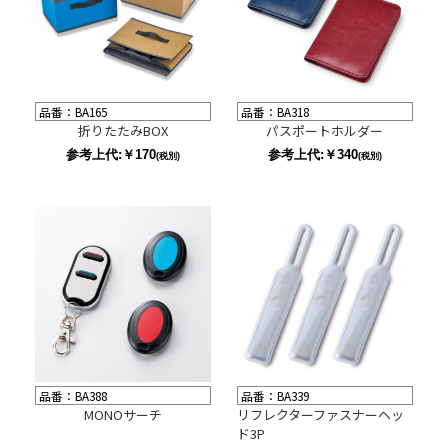
品番：BA165
品番：BA318
折りたたみBOX
パスポートホルダー
参考上代:￥170
参考上代:￥340
(税別)
(税別)
品番：BA388
品番：BA339
MONOサーチ
リフレクターファスナーヘッ
ド3P